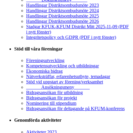
Handlingar Distriktsombudsmöte 2023
Handlingar Distriktsombudsmöte 2024
Handlingar Distriktsombudsmöte 2025
Handlingar Distriktsombudsmöte 2026
Stadgar KFUK-KFUM Distrikt Mitt 2025-11-09 (PDF
i nytt fönster)
Integritetspolicy och GDPR (PDF i nytt fönster)
Stöd till våra föreningar
Föreningsutveckling
Kompetensutveckling och utbildningar
Ekonomiska bidrag
Nätverksträffar, erfarenhetsutbyte, temadagar
Stöd vid uppstart av förening/verksamhet
______ Ansökningsmeny ______
Bidragsansökan för utbildning
Bidragsansökan för projekt
Nominering till stipendium
Bidragsansökan för deltagande på KFUM-konferens
Genomförda aktiviteter
Aktiviteter 2023