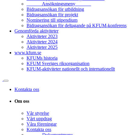
______ Ansökningsmeny ______
Bidragsansökan för utbildning
Bidragsansökan för projekt
Nominering till stipendium
Bidragsansökan för deltagande på KFUM-konferens
Genomförda aktiviteter
Aktiviteter 2023
Aktiviteter 2024
Aktiviteter 2025
www.kfum.se
KFUMs historia
KFUM Sveriges riksorganisation
KFUM-aktiviteter nationellt och internationellt
Kontakta oss
Om oss
Vår styrelse
Vårt uppdrag
Våra föreningar
Kontakta oss
______ Dokumentmeny ______