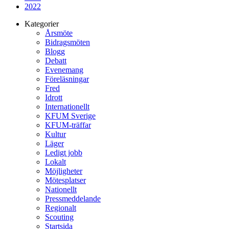
2022
Kategorier
Årsmöte
Bidragsmöten
Blogg
Debatt
Evenemang
Föreläsningar
Fred
Idrott
Internationellt
KFUM Sverige
KFUM-träffar
Kultur
Läger
Ledigt jobb
Lokalt
Möjligheter
Mötesplatser
Nationellt
Pressmeddelande
Regionalt
Scouting
Startsida