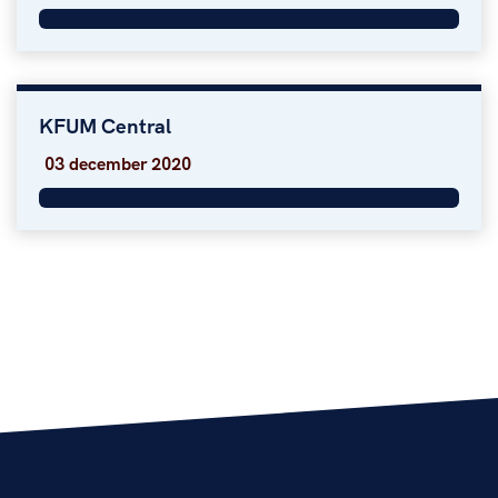
KFUM Central
KFUM Central
03 december 2020