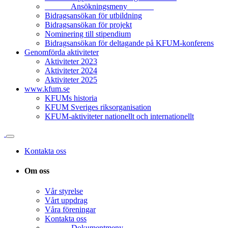
______ Ansökningsmeny ______
Bidragsansökan för utbildning
Bidragsansökan för projekt
Nominering till stipendium
Bidragsansökan för deltagande på KFUM-konferens
Genomförda aktiviteter
Aktiviteter 2023
Aktiviteter 2024
Aktiviteter 2025
www.kfum.se
KFUMs historia
KFUM Sveriges riksorganisation
KFUM-aktiviteter nationellt och internationellt
Kontakta oss
Om oss
Vår styrelse
Vårt uppdrag
Våra föreningar
Kontakta oss
______ Dokumentmeny ______