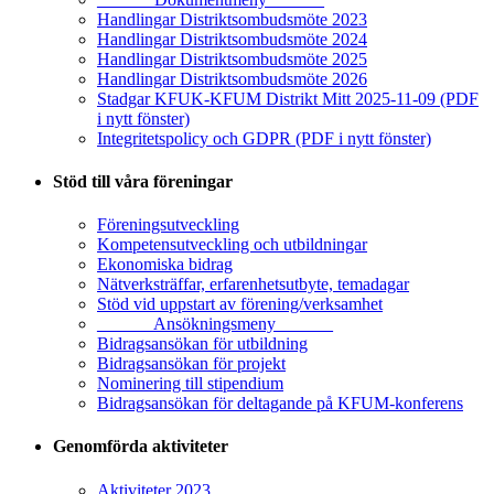
Handlingar Distriktsombudsmöte 2023
Handlingar Distriktsombudsmöte 2024
Handlingar Distriktsombudsmöte 2025
Handlingar Distriktsombudsmöte 2026
Stadgar KFUK-KFUM Distrikt Mitt 2025-11-09 (PDF
i nytt fönster)
Integritetspolicy och GDPR (PDF i nytt fönster)
Stöd till våra föreningar
Föreningsutveckling
Kompetensutveckling och utbildningar
Ekonomiska bidrag
Nätverksträffar, erfarenhetsutbyte, temadagar
Stöd vid uppstart av förening/verksamhet
______ Ansökningsmeny ______
Bidragsansökan för utbildning
Bidragsansökan för projekt
Nominering till stipendium
Bidragsansökan för deltagande på KFUM-konferens
Genomförda aktiviteter
Aktiviteter 2023