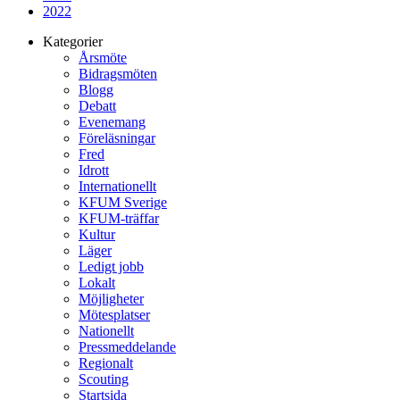
2022
Kategorier
Årsmöte
Bidragsmöten
Blogg
Debatt
Evenemang
Föreläsningar
Fred
Idrott
Internationellt
KFUM Sverige
KFUM-träffar
Kultur
Läger
Ledigt jobb
Lokalt
Möjligheter
Mötesplatser
Nationellt
Pressmeddelande
Regionalt
Scouting
Startsida