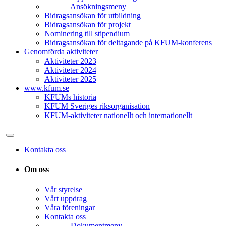
______ Ansökningsmeny ______
Bidragsansökan för utbildning
Bidragsansökan för projekt
Nominering till stipendium
Bidragsansökan för deltagande på KFUM-konferens
Genomförda aktiviteter
Aktiviteter 2023
Aktiviteter 2024
Aktiviteter 2025
www.kfum.se
KFUMs historia
KFUM Sveriges riksorganisation
KFUM-aktiviteter nationellt och internationellt
Kontakta oss
Om oss
Vår styrelse
Vårt uppdrag
Våra föreningar
Kontakta oss
______ Dokumentmeny ______