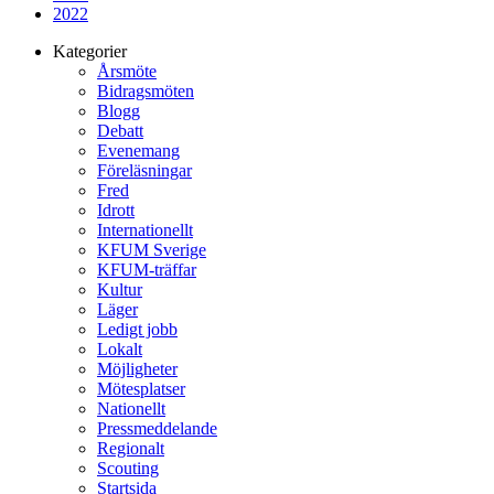
2022
Kategorier
Årsmöte
Bidragsmöten
Blogg
Debatt
Evenemang
Föreläsningar
Fred
Idrott
Internationellt
KFUM Sverige
KFUM-träffar
Kultur
Läger
Ledigt jobb
Lokalt
Möjligheter
Mötesplatser
Nationellt
Pressmeddelande
Regionalt
Scouting
Startsida