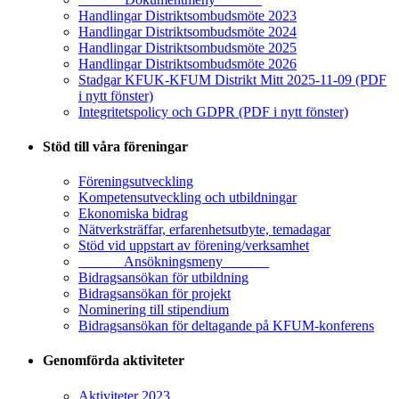
Handlingar Distriktsombudsmöte 2023
Handlingar Distriktsombudsmöte 2024
Handlingar Distriktsombudsmöte 2025
Handlingar Distriktsombudsmöte 2026
Stadgar KFUK-KFUM Distrikt Mitt 2025-11-09 (PDF
i nytt fönster)
Integritetspolicy och GDPR (PDF i nytt fönster)
Stöd till våra föreningar
Föreningsutveckling
Kompetensutveckling och utbildningar
Ekonomiska bidrag
Nätverksträffar, erfarenhetsutbyte, temadagar
Stöd vid uppstart av förening/verksamhet
______ Ansökningsmeny ______
Bidragsansökan för utbildning
Bidragsansökan för projekt
Nominering till stipendium
Bidragsansökan för deltagande på KFUM-konferens
Genomförda aktiviteter
Aktiviteter 2023